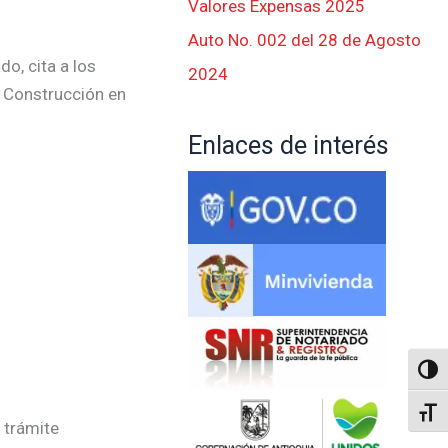
Valores Expensas 2025
Auto No. 002 del 28 de Agosto
o, cita a los
2024
e Construcción en
Enlaces de interés
Altern
Alter
 trámite