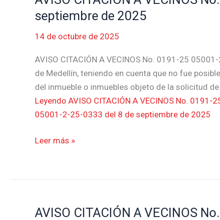
2025
CITACIÓN
septiembre de 2025
A
14 de octubre de 2025
VECINOS
No.
AVISO CITACIÓN A VECINOS No. 0191-25 05001-2
0191-
de Medellín, teniendo en cuenta que no fue posible 
25
del inmueble o inmuebles objeto de la solicitud d
05001-
Leyendo
AVISO CITACIÓN A VECINOS No. 0191-2
2-
05001-2-25-0333 del 8 de septiembre de 2025
25-
0333
Leer más »
del
8
de
septiembre
de
AVISO CITACIÓN A VECINOS No. 
AVISO
2025