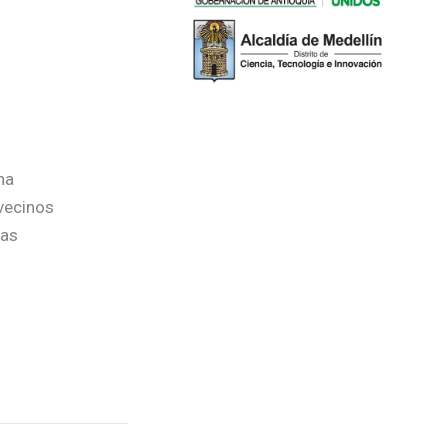
na
 vecinos
las