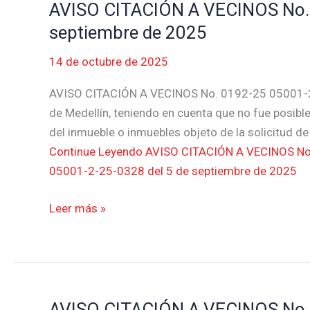
AVISO CITACIÓN A VECINOS No. 
AVISO
2025
CITACIÓN
septiembre de 2025
A
14 de octubre de 2025
VECINOS
No.
AVISO CITACIÓN A VECINOS No. 0192-25 05001-2
0192-
de Medellín, teniendo en cuenta que no fue posible 
25
del inmueble o inmuebles objeto de la solicitud d
05001-
Continue Leyendo
AVISO CITACIÓN A VECINOS No
2-
05001-2-25-0328 del 5 de septiembre de 2025
25-
0328
Leer más »
del
5
de
septiembre
de
AVISO CITACIÓN A VECINOS No. 
AVISO