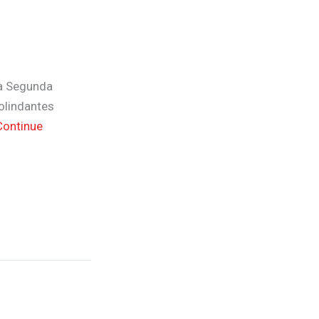
a Segunda
colindantes
Continue