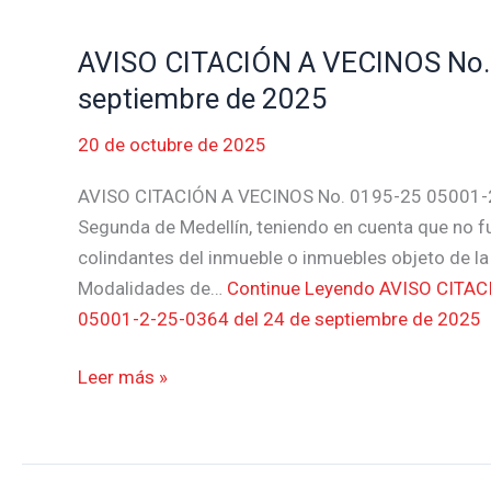
septiembre
de
AVISO CITACIÓN A VECINOS No. 
AVISO
2025
CITACIÓN
septiembre de 2025
A
20 de octubre de 2025
VECINOS
No.
AVISO CITACIÓN A VECINOS No. 0195-25 05001-2
0195-
Segunda de Medellín, teniendo en cuenta que no fue 
25
colindantes del inmueble o inmuebles objeto de la
05001-
Modalidades de…
Continue Leyendo
AVISO CITACI
2-
05001-2-25-0364 del 24 de septiembre de 2025
25-
0364
Leer más »
del
24
de
septiembre