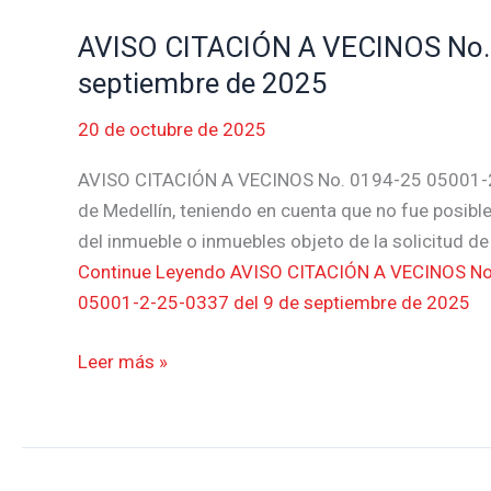
de
AVISO CITACIÓN A VECINOS No. 
AVISO
2025
CITACIÓN
septiembre de 2025
A
20 de octubre de 2025
VECINOS
No.
AVISO CITACIÓN A VECINOS No. 0194-25 05001-2
0194-
de Medellín, teniendo en cuenta que no fue posible 
25
del inmueble o inmuebles objeto de la solicitud d
05001-
Continue Leyendo
AVISO CITACIÓN A VECINOS No
2-
05001-2-25-0337 del 9 de septiembre de 2025
25-
0337
Leer más »
del
9
de
septiembre