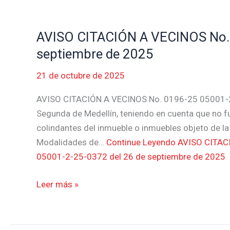
AVISO CITACIÓN A VECINOS No. 
AVISO
CITACIÓN
septiembre de 2025
A
21 de octubre de 2025
VECINOS
No.
AVISO CITACIÓN A VECINOS No. 0196-25 05001-2
0196-
Segunda de Medellín, teniendo en cuenta que no fue 
25
colindantes del inmueble o inmuebles objeto de la
05001-
Modalidades de…
Continue Leyendo
AVISO CITACI
2-
05001-2-25-0372 del 26 de septiembre de 2025
25-
0372
Leer más »
del
26
de