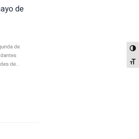
ayo de
gunda de
Altern
indantes
Alter
dades de…