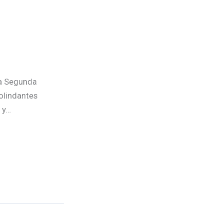
a Segunda
colindantes
 y…