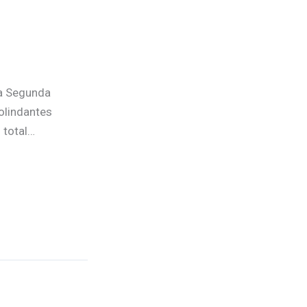
a Segunda
colindantes
 total…