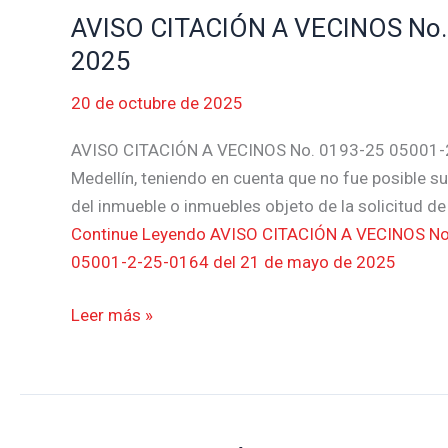
de
AVISO CITACIÓN A VECINOS No. 
AVISO
2025
CITACIÓN
2025
A
20 de octubre de 2025
VECINOS
No.
AVISO CITACIÓN A VECINOS No. 0193-25 05001-2
0193-
Medellín, teniendo en cuenta que no fue posible sur
25
del inmueble o inmuebles objeto de la solicitud 
05001-
Continue Leyendo
AVISO CITACIÓN A VECINOS No
2-
05001-2-25-0164 del 21 de mayo de 2025
25-
0164
Leer más »
del
21
de
mayo
de