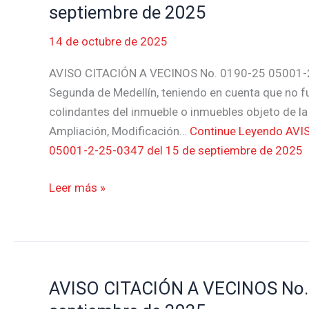
CITACIÓN
septiembre de 2025
A
14 de octubre de 2025
VECINOS
No.
AVISO CITACIÓN A VECINOS No. 0190-25 05001-2
0190-
Segunda de Medellín, teniendo en cuenta que no fue 
25
colindantes del inmueble o inmuebles objeto de la
05001-
Ampliación, Modificación…
Continue Leyendo
AVIS
2-
05001-2-25-0347 del 15 de septiembre de 2025
25-
0347
Leer más »
del
15
de
septiembre
de
AVISO CITACIÓN A VECINOS No. 
AVISO
2025
CITACIÓN