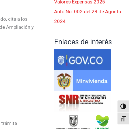
Valores Expensas 2025
Auto No. 002 del 28 de Agosto
o, cita a los
2024
 de Ampliación y
Enlaces de interés
Altern
Alter
 trámite