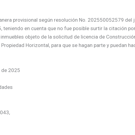
nera provisional según resolución No. 202550052579 del ju
 teniendo en cuenta que no fue posible surtir la citación po
o inmuebles objeto de la solicitud de licencia de Construcció
Propiedad Horizontal, para que se hagan parte y puedan hac
o de 2025
idades
-043,