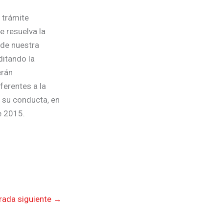
 trámite
e resuelva la
 de nuestra
ditando la
erán
ferentes a la
n su conducta, en
e 2015.
rada siguiente
→