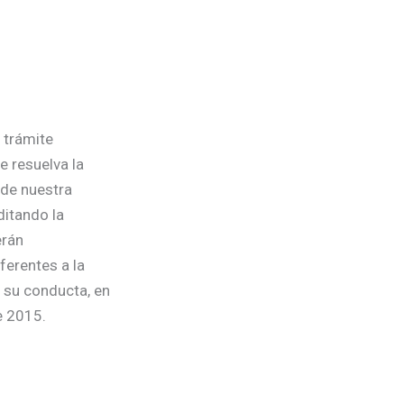
 trámite
e resuelva la
 de nuestra
ditando la
erán
ferentes a la
n su conducta, en
e 2015.