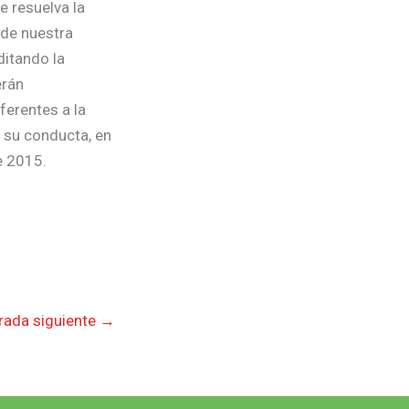
e resuelva la
 de nuestra
ditando la
erán
ferentes a la
n su conducta, en
e 2015.
rada siguiente
→