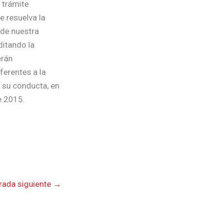
 trámite
e resuelva la
 de nuestra
ditando la
erán
ferentes a la
n su conducta, en
e 2015.
rada siguiente
→