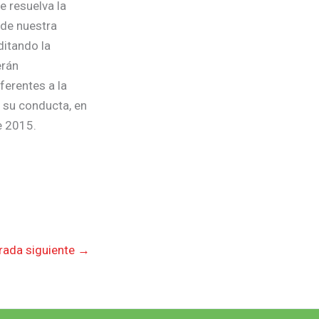
e resuelva la
 de nuestra
ditando la
erán
ferentes a la
n su conducta, en
e 2015.
rada siguiente
→