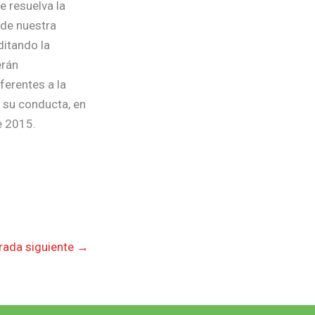
e resuelva la
 de nuestra
ditando la
erán
ferentes a la
n su conducta, en
e 2015.
rada siguiente
→