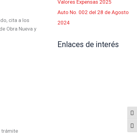
Valores Expensas 2025
Auto No. 002 del 28 de Agosto
o, cita a los
2024
 de Obra Nueva y
Enlaces de interés
Alte
Alte
 trámite