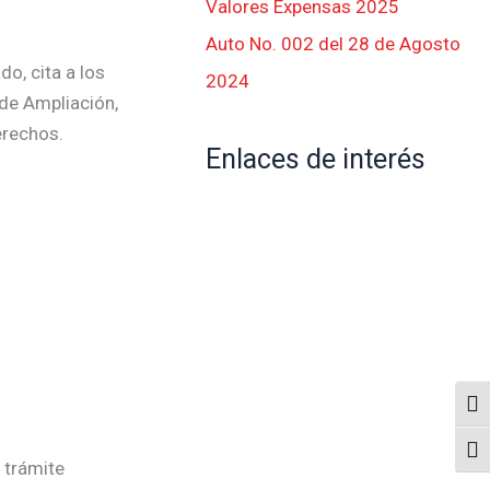
Valores Expensas 2025
Auto No. 002 del 28 de Agosto
o, cita a los
2024
 de Ampliación,
erechos.
Enlaces de interés
Alte
Alte
 trámite