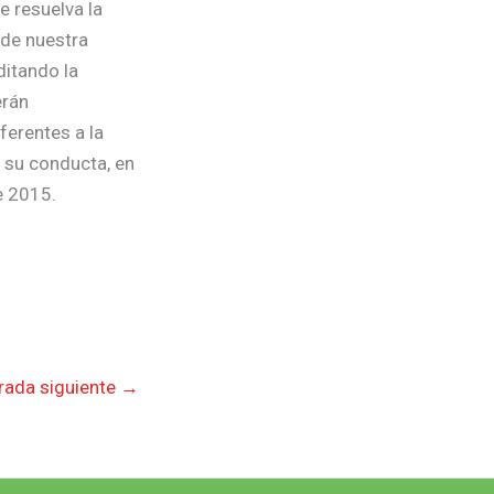
e resuelva la
 de nuestra
ditando la
erán
ferentes a la
n su conducta, en
e 2015.
rada siguiente
→