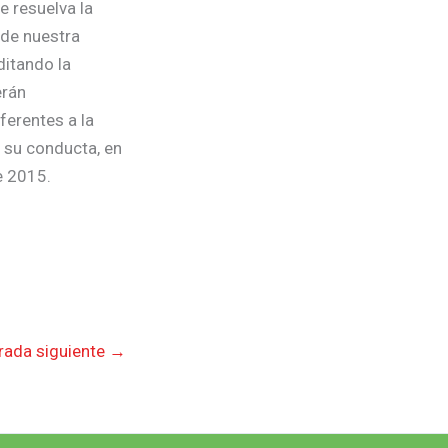
e resuelva la
 de nuestra
ditando la
erán
ferentes a la
n su conducta, en
e 2015.
rada siguiente
→