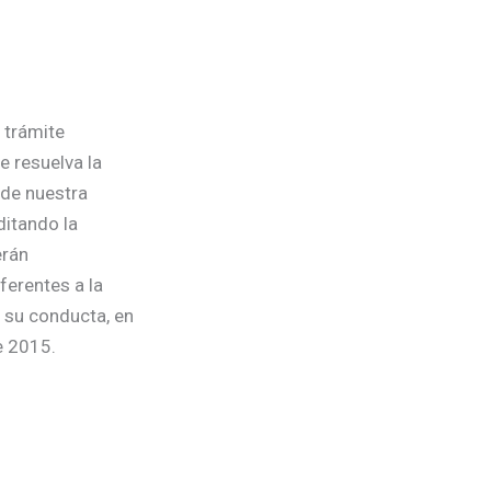
 trámite
e resuelva la
 de nuestra
ditando la
erán
ferentes a la
n su conducta, en
e 2015.