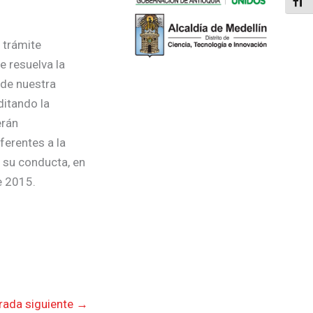
Alter
 trámite
e resuelva la
 de nuestra
ditando la
erán
ferentes a la
n su conducta, en
e 2015.
rada siguiente
→