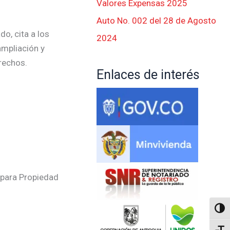
Valores Expensas 2025
Auto No. 002 del 28 de Agosto
o, cita a los
2024
ampliación y
rechos.
Enlaces de interés
 para Propiedad
Altern