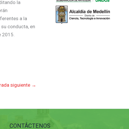
ditando la
erán
ferentes a la
n su conducta, en
e 2015.
rada siguiente
→
CONTÁCTENOS