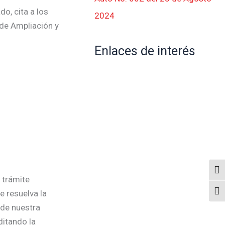
o, cita a los
2024
 de Ampliación y
Enlaces de interés
Alte
 trámite
e resuelva la
Alte
 de nuestra
ditando la