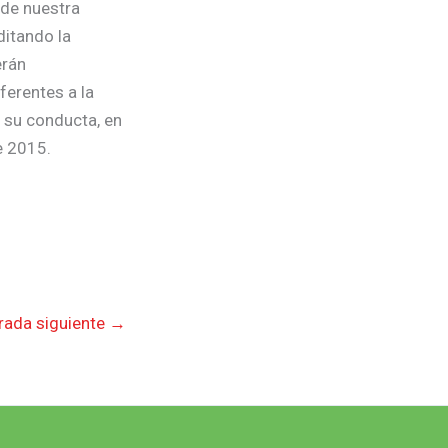
 de nuestra
ditando la
erán
ferentes a la
n su conducta, en
e 2015.
rada siguiente
→