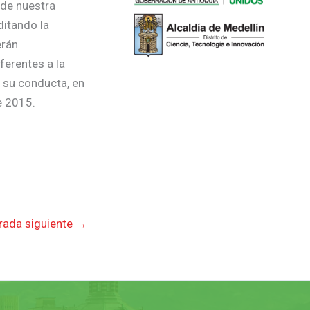
 de nuestra
ditando la
erán
ferentes a la
n su conducta, en
e 2015.
rada siguiente
→