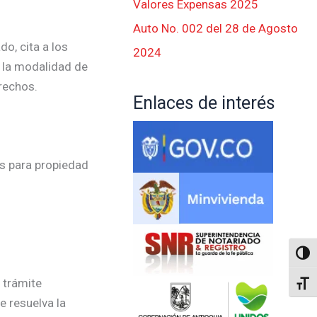
Valores Expensas 2025
Auto No. 002 del 28 de Agosto
o, cita a los
2024
n la modalidad de
rechos.
Enlaces de interés
os para propiedad
Altern
 trámite
Alter
e resuelva la