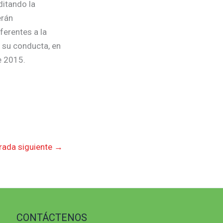
ditando la
erán
ferentes a la
n su conducta, en
e 2015.
rada siguiente
→
CONTÁCTENOS