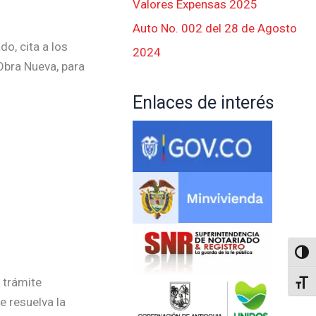
Valores Expensas 2025
Auto No. 002 del 28 de Agosto
o, cita a los
2024
Obra Nueva, para
Enlaces de interés
Altern
 trámite
Alter
e resuelva la