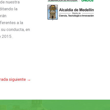
 de nuestra
ditando la
erán
ferentes a la
n su conducta, en
e 2015.
rada siguiente
→