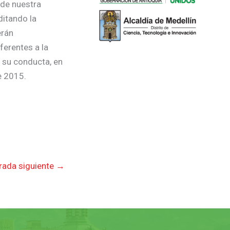
 de nuestra
ditando la
erán
ferentes a la
n su conducta, en
e 2015.
rada siguiente
→