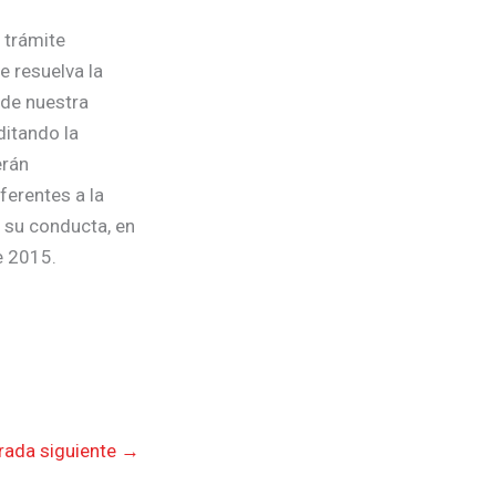
 trámite
e resuelva la
 de nuestra
ditando la
erán
ferentes a la
n su conducta, en
e 2015.
rada siguiente
→