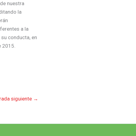
 de nuestra
ditando la
erán
ferentes a la
n su conducta, en
e 2015.
rada siguiente
→