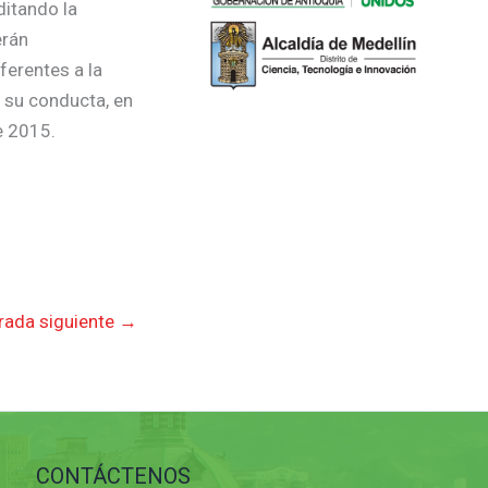
ditando la
erán
ferentes a la
n su conducta, en
e 2015.
rada siguiente
→
CONTÁCTENOS