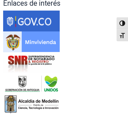
Enlaces de interés
Altern
Alter